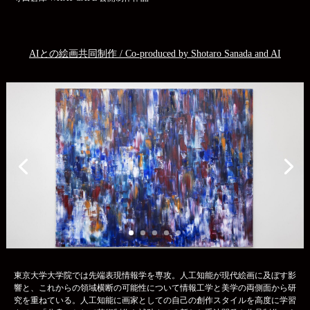
AIとの絵画共同制作 / Co-produced by Shotaro Sanada and AI
東京大学大学院では先端表現情報学を専攻。人工知能が現代絵画に及ぼす影
響と、これからの領域横断の可能性について情報工学と美学の両側面から研
究を重ねている。人工知能に画家としての自己の創作スタイルを高度に学習