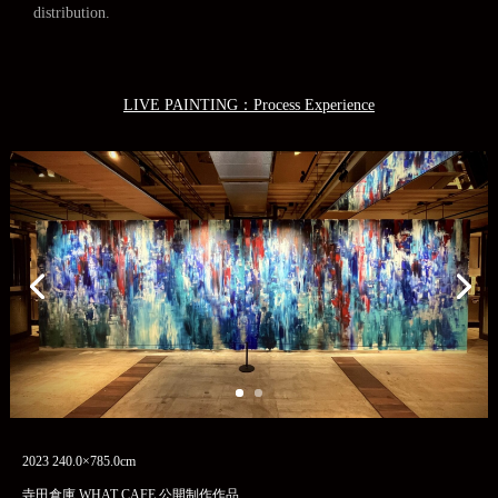
distribution.
LIVE PAINTING：Process Experience
2023 240.0×785.0cm
寺田倉庫 WHAT CAFE 公開制作作品