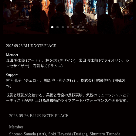
2025.09.26 BLUE NOTE PLACE
Member
真田 将太朗 (アート）、林 宋其 (デザイン)、常田 俊太郎 (ヴァイオリン、シ
ンセサイザー)、石若 駿 (ドラムス)
Support
村岡 苑子（チェロ）、川島 淳（司会進行）、株式会社 昭栄美術（機械製
作）
視覚と聴覚が交差する、美術と音楽の反転実験。気鋭のミュージシャンとア
ーティストが創り上げる新機軸のライブアートパフォーマンス企画を実施。
2025.09.26 BLUE NOTE PLACE
Member
Shotaro Sanada (Art), Soki Hayashi (Design), Shuntaro Tsuneda