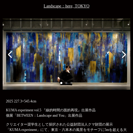
Landscape：here, TOKYO
2025 227.3×545.4cm
KUMA experiment vol.5 『線的時間の面的再現』出展作品
個展「BETWEEN：Landscape and You」出展作品
クリエイター奨学生として採択された公益財団法人クマ財団の展示
「KUMA experiment」にて、東京・六本木の風景をモチーフに5mを超える大