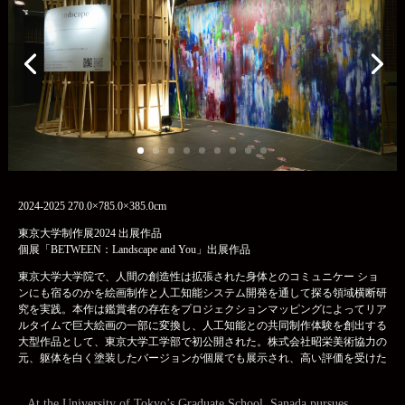
2024-2025 270.0×785.0×385.0cm
東京大学制作展2024 出展作品
個展「BETWEEN：Landscape and You」出展作品
東京大学大学院で、人間の創造性は拡張された身体とのコミュニケー ショ
ンにも宿るのかを絵画制作と人工知能システム開発を通して探る領域横断研
究を実践。本作は鑑賞者の存在をプロジェクションマッピングによってリア
ルタイムで巨大絵画の一部に変換し、人工知能との共同制作体験を創出する
大型作品として、東京大学工学部で初公開された。株式会社昭栄美術協力の
元、躯体を白く塗装したバージョンが個展でも展示され、高い評価を受けた
At the University of Tokyo’s Graduate School, Sanada pursues