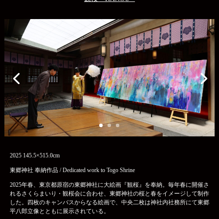
2025 145.5×515.0cm
東郷神社 奉納作品 / Dedicated work to Togo Shrine
2025年春、東京都原宿の東郷神社に大絵画『観桜』を奉納。毎年春に開催さ
れるさくらまいり・観桜会に合わせ、東郷神社の桜と春をイメージして制作
した。四枚のキャンバスからなる絵画で、中央二枚は神社内社務所にて東郷
平八郎立像とともに展示されている。