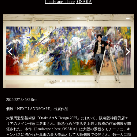
Landscape：here, OSAKA
2025 227.3×582.0cm
個展「NEXT LANDSCAPE」出展作品
大阪周遊型芸術祭『Osaka Art & Design 2025』において、阪急阪神百貨店エ
リアのメイン作家に選出され、阪急うめだ本店史上最大規模の作家個展が開
催された。本作《Landscape：here, OSAKA》は大阪の景観をモチーフに、キ
ャンバスに描かれた真田の最大作品として大阪個展で公開され、数千人に鑑