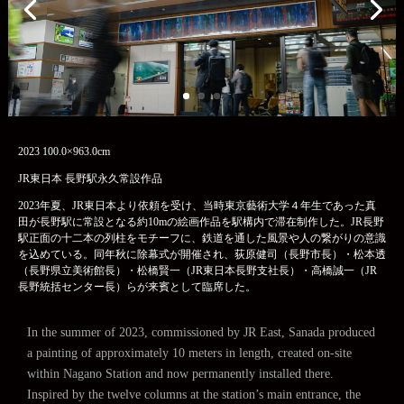
2023 100.0×963.0cm
JR東日本 長野駅永久常設作品
2023年夏、JR東日本より依頼を受け、当時東京藝術大学４年生であった真
田が長野駅に常設となる約10mの絵画作品を駅構内で滞在制作した。JR長野
駅正面の十二本の列柱をモチーフに、鉄道を通した風景や人の繋がりの意識
を込めている。同年秋に除幕式が開催され、荻原健司（長野市長）・松本透
（長野県立美術館長）・松橋賢一（JR東日本長野支社長）・高橋誠一（JR
長野統括センター長）らが来賓として臨席した。
In the summer of 2023, commissioned by JR East, Sanada produced
a painting of approximately 10 meters in length, created on-site
within Nagano Station and now permanently installed there.
Inspired by the twelve columns at the station’s main entrance, the