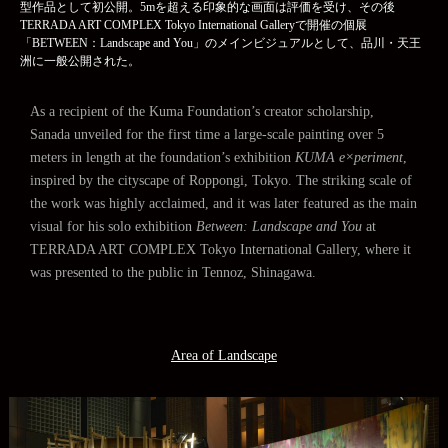
型作品として初公開。5mを超える印象的な画面は評価を受け、その後
TERRADA ART COMPLEX Tokyo International Galleryで開催の個展
「BETWEEN：Landscape and You」のメインビジュアルとして、品川・天王
洲に一般公開された。
As a recipient of the Kuma Foundation’s creator scholarship,
Sanada unveiled for the first time a large-scale painting over 5
meters in length at the foundation’s exhibition
KUMA e×periment
,
inspired by the cityscape of Roppongi, Tokyo. The striking scale of
the work was highly acclaimed, and it was later featured as the main
visual for his solo exhibition
Between: Landscape and You
at
TERRADA ART COMPLEX Tokyo International Gallery, where it
was presented to the public in Tennoz, Shinagawa.
Area of Landscape