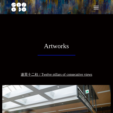
Artworks
連景十二柱 / Twelve pillars of consecutive views