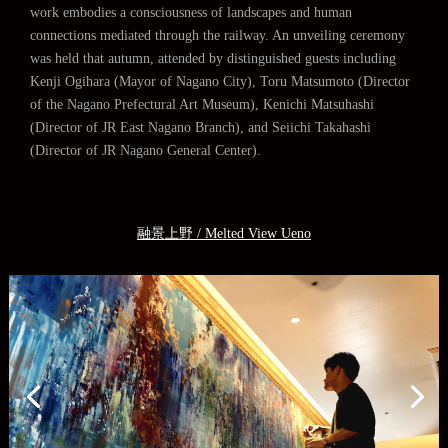
work embodies a consciousness of landscapes and human
connections mediated through the railway. An unveiling ceremony
was held that autumn, attended by distinguished guests including
Kenji Ogihara (Mayor of Nagano City), Toru Matsumoto (Director
of the Nagano Prefectural Art Museum), Kenichi Matsuhashi
(Director of JR East Nagano Branch), and Seiichi Takahashi
(Director of JR Nagano General Center).
融景上野 /
Melted View Ueno