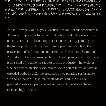
させ、「分身」として芸術制作を補助させる新たな手法開発や作品制作によ
って、人間の創造性は拡張された身体とのコミュニケーションにも宿るのか
を探る。2023年には幕張メッセ「AI EXPO」にて人工知能とのライブペイン
トを公開、2024年に行った東京藝術大学卒業研究公演においても高い評価を
得た。
At the University of Tokyo’s Graduate School, Sanada specializes in
Advanced Expression Information Studies, conducting research on
the impact of artificial intelligence on contemporary painting and
the future potential of interdisciplinary practices from both the
perspectives of information engineering and aesthetics. By training
AI to deeply learn his own creative style as a painter and employing
it as a kind of ‘double’ to support artistic production, he explores
whether human creativity can also reside in communication with an
extended body. In 2023, he presented a live painting performance
with AI at ‘AI EXPO’ in Makuhari Messe, and in 2024 his
graduation research performance at Tokyo University of the Arts
received high acclaim.