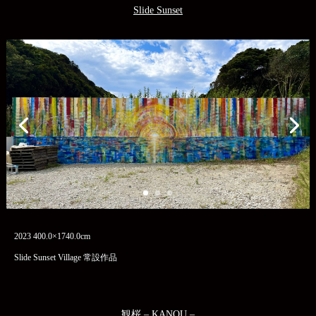
Slide Sunset
2023 400.0×1740.0cm
Slide Sunset Village 常設作品
観桜 – KANOU –