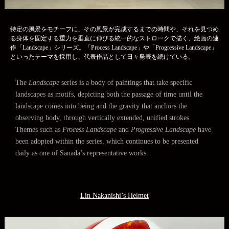
特定の風景をモチーフに、その風景が完成するまでの時間や、それを見つめ
る身体を固定する重力を垂直に伸びる統一的なストロークで描く、絵画の連
作「Landscape」シリーズ。「Process Landscape」や「Progressive Landscape」
といったテーマを採用し、代表作品として日々発表を続けている。
The
Landscape
series is a body of paintings that take specific
landscapes as motifs, depicting both the passage of time until the
landscape comes into being and the gravity that anchors the
observing body, through vertically extended, unified strokes.
Themes such as
Process Landscape
and
Progressive Landscape
have
been adopted within the series, which continues to be presented
daily as one of Sanada’s representative works.
Lin Nakanishi’s Helmet