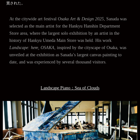
賞された。
At the citywide art festival
Osaka Art & Design 2025
, Sanada was
selected as the main artist for the Hankyu Hanshin Department
Store area, where the largest solo exhibition by an artist in the
history of Hankyu Umeda Main Store was held. His work
Landscape: here, OSAKA
, inspired by the cityscape of Osaka, was
unveiled at the exhibition as Sanada’s largest canvas painting to
date, and was experienced by several thousand visitors.
Landscape Piano：Sea ​​of ​​Clouds